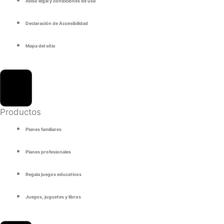
Aviso legal y condiciones de uso
Declaración de Accesibilidad
Mapa del sitio
Productos
Planes familiares
Planes profesionales
Regala juegos educativos
Juegos, juguetes y libros