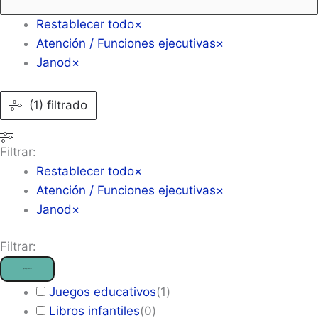
Restablecer todo
×
Atención / Funciones ejecutivas
×
Janod
×
(1) filtrado
Filtrar:
Restablecer todo
×
Atención / Funciones ejecutivas
×
Janod
×
Filtrar:
Tipo de producto
Juegos educativos
(
1
)
Libros infantiles
(
0
)