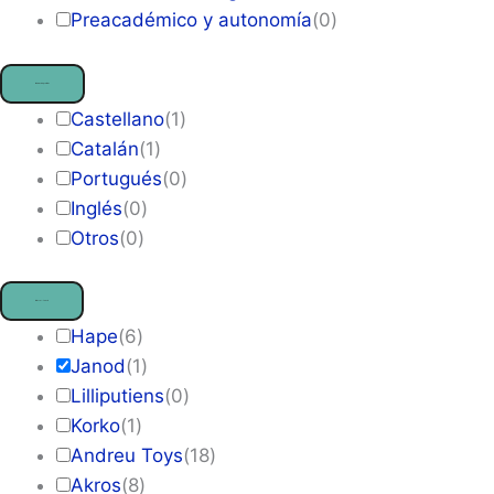
Preacadémico y autonomía
(
0
)
Idiomas disponibles
Castellano
(
1
)
Catalán
(
1
)
Portugués
(
0
)
Inglés
(
0
)
Otros
(
0
)
Marca
— Janod
Hape
(
6
)
Janod
(
1
)
Lilliputiens
(
0
)
Korko
(
1
)
Andreu Toys
(
18
)
Akros
(
8
)