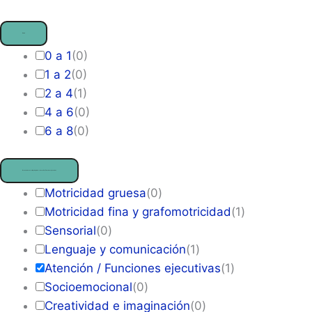
Edad
0 a 1
(
0
)
1 a 2
(
0
)
2 a 4
(
1
)
4 a 6
(
0
)
6 a 8
(
0
)
Áreas de desarrollo principales
— Atención / Funciones ejecutivas
Motricidad gruesa
(
0
)
Motricidad fina y grafomotricidad
(
1
)
Sensorial
(
0
)
Lenguaje y comunicación
(
1
)
Atención / Funciones ejecutivas
(
1
)
Socioemocional
(
0
)
Creatividad e imaginación
(
0
)