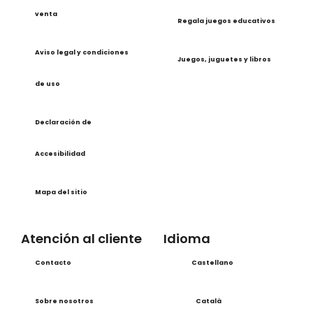
venta
Regala juegos educativos
Aviso legal y condiciones
Juegos, juguetes y libros
de uso
Declaración de
Accesibilidad
Mapa del sitio
Atención al cliente
Idioma
Contacto
Castellano
Sobre nosotros
Català