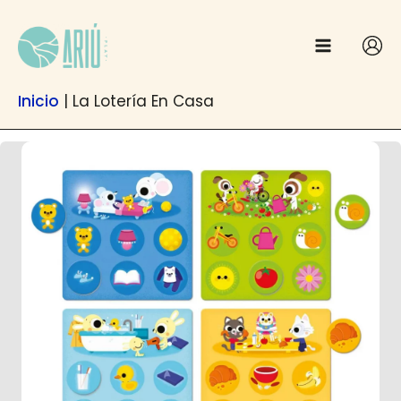
Ir
contenido
al
contenido
Inicio
|
La Lotería En Casa