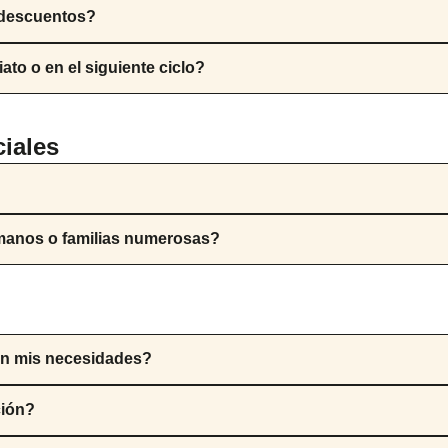
 descuentos?
to o en el siguiente ciclo?
iales
rmanos o familias numerosas?
ún mis necesidades?
ción?