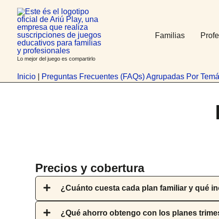
Ir
contenido
al
contenido
Familias
Profe
Lo mejor del juego es compartirlo
Inicio
|
Preguntas Frecuentes (FAQs) Agrupadas Por Temá
Precios y cobertura
¿Cuánto cuesta cada plan familiar y qué i
¿Qué ahorro obtengo con los planes trimes