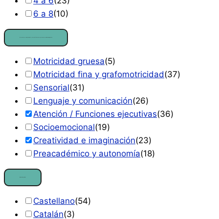
4 a 6
(
23
)
6 a 8
(
10
)
Áreas de desarrollo principales
— Atención / Funciones ejecutivas, Creatividad e imaginación
Motricidad gruesa
(
5
)
Motricidad fina y grafomotricidad
(
37
)
Sensorial
(
31
)
Lenguaje y comunicación
(
26
)
Atención / Funciones ejecutivas
(
36
)
Socioemocional
(
19
)
Creatividad e imaginación
(
23
)
Preacadémico y autonomía
(
18
)
Idiomas disponibles
Castellano
(
54
)
Catalán
(
3
)