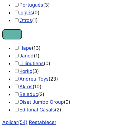
Portugués
(
3
)
Inglés
(
0
)
Otros
(
1
)
Marca
Hape
(
13
)
Janod
(
1
)
Lilliputiens
(
0
)
Korko
(
3
)
Andreu Toys
(
23
)
Akros
(
10
)
Beleduc
(
2
)
Diset Jumbo Group
(
0
)
Editorial Casals
(
2
)
Aplicar
(54)
Restablecer