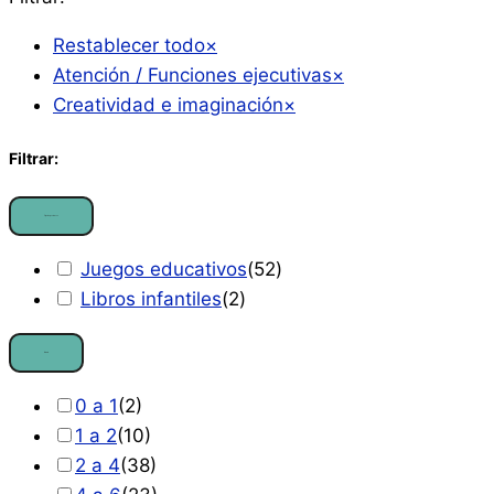
Restablecer todo
×
Atención / Funciones ejecutivas
×
Creatividad e imaginación
×
Filtrar:
Tipo de producto
Juegos educativos
(
52
)
Libros infantiles
(
2
)
Edad
0 a 1
(
2
)
1 a 2
(
10
)
2 a 4
(
38
)