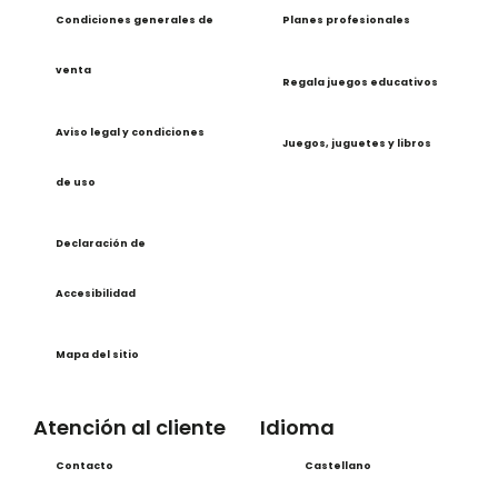
Condiciones generales de
Planes profesionales
venta
Regala juegos educativos
Aviso legal y condiciones
Juegos, juguetes y libros
de uso
Declaración de
Accesibilidad
Mapa del sitio
Atención al cliente
Idioma
Contacto
Castellano