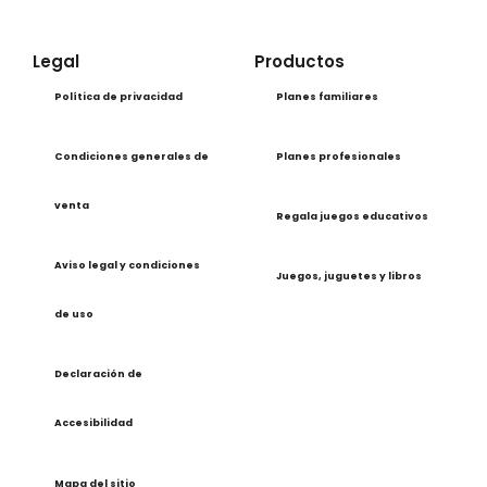
Legal
Productos
Política de privacidad
Planes familiares
Condiciones generales de
Planes profesionales
venta
Regala juegos educativos
Aviso legal y condiciones
Juegos, juguetes y libros
de uso
Declaración de
Accesibilidad
Mapa del sitio