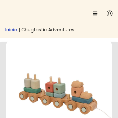
Ir
contenido
al
contenido
Inicio
|
Chugtastic Adventures