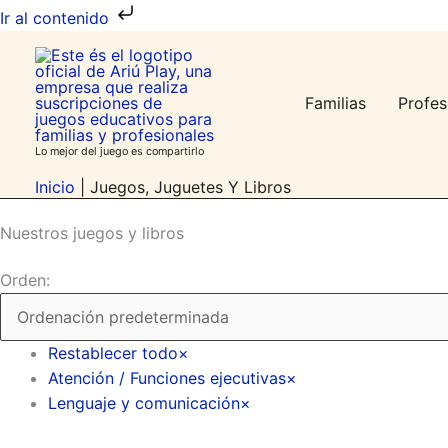
Ir
Ir al contenido
al
contenido
Familias
Profes
Lo mejor del juego es compartirlo
Inicio
|
Juegos, Juguetes Y Libros
Nuestros juegos y libros
Orden:
Restablecer todo
×
Atención / Funciones ejecutivas
×
Lenguaje y comunicación
×