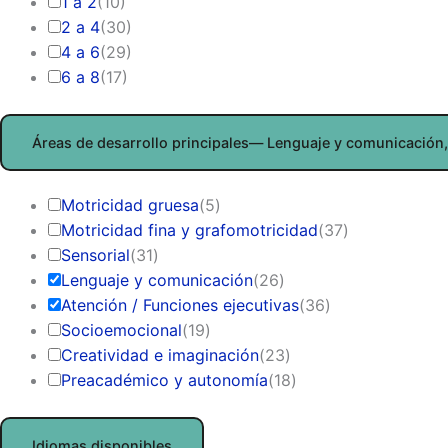
1 a 2
(
10
)
2 a 4
(
30
)
4 a 6
(
29
)
6 a 8
(
17
)
Áreas de desarrollo principales
— Lenguaje y comunicación, 
Motricidad gruesa
(
5
)
Motricidad fina y grafomotricidad
(
37
)
Sensorial
(
31
)
Lenguaje y comunicación
(
26
)
Atención / Funciones ejecutivas
(
36
)
Socioemocional
(
19
)
Creatividad e imaginación
(
23
)
Preacadémico y autonomía
(
18
)
Idiomas disponibles