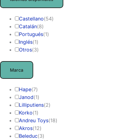
Castellano
(
54
)
Catalán
(
8
)
Portugués
(
1
)
Inglés
(
1
)
Otros
(
3
)
Marca
Hape
(
7
)
Janod
(
1
)
Lilliputiens
(
2
)
Korko
(
1
)
Andreu Toys
(
18
)
Akros
(
12
)
Beleduc
(
3
)