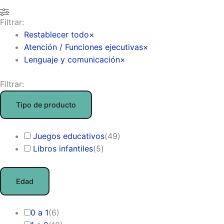
Filtrar:
Restablecer todo
×
Atención / Funciones ejecutivas
×
Lenguaje y comunicación
×
Filtrar:
Tipo de producto
Juegos educativos
(
49
)
Libros infantiles
(
5
)
Edad
0 a 1
(
6
)