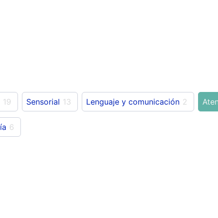
19
Sensorial
13
Lenguaje y comunicación
2
Aten
ía
6