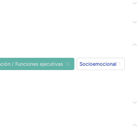
ción / Funciones ejecutivas
18
Socioemocional
1