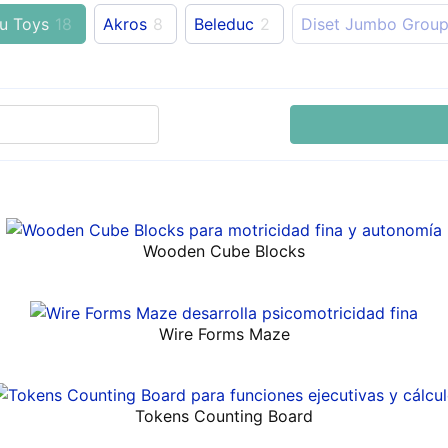
u Toys
18
Akros
8
Beleduc
2
Diset Jumbo Grou
Wooden Cube Blocks
Wire Forms Maze
Tokens Counting Board