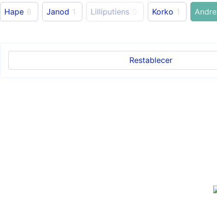
Hape
6
Janod
1
Lilliputiens
0
Korko
1
Andre
Restablecer