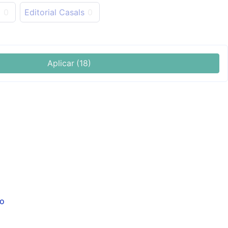
p
0
Editorial Casals
0
Aplicar
(18)