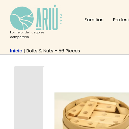
Ir
contenido
al
contenido
Familias
Profes
Lo mejor del juego es
compartirlo
Inicio
|
Bolts & Nuts – 56 Pieces