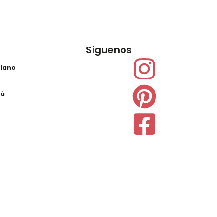
Síguenos
llano
là