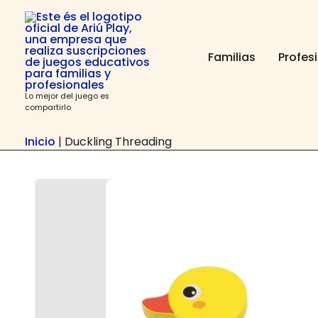
Ir
contenido
al
contenido
Familias
Profes
Lo mejor del juego es
compartirlo
Inicio
|
Duckling Threading