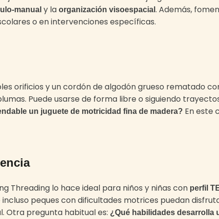
y la
. Además, foment
culo-manual
organización visoespacial
scolares o en intervenciones específicas.
iples orificios y un cordón de algodón grueso rematado co
n plumas. Puede usarse de forma libre o siguiendo trayec
En este c
endable un juguete de motricidad fina de madera?
gencia
ing Threading lo hace ideal para niños y niñas con
perfil T
incluso peques con dificultades motrices puedan disfrut
. Otra pregunta habitual es:
¿Qué habilidades desarrolla