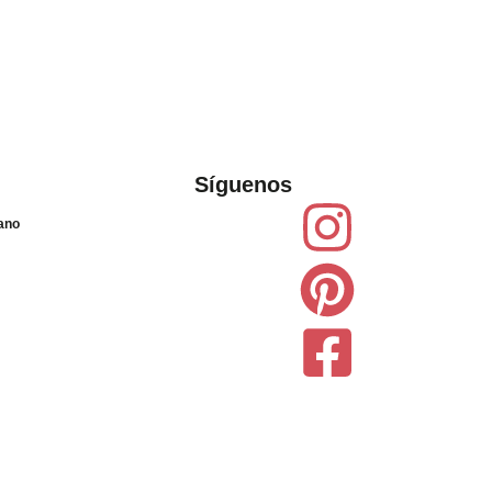
Síguenos
lano
à