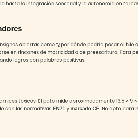
a hasta la integración sensorial y la autonomía en tarea
adores
as abiertas como “¿por dónde podría pasar el hilo ahor
arse en rincones de motricidad o de preescritura. Para p
zando logros con palabras positivas.
 barnices tóxicos. El pato mide aproximadamente 13,5 × 9 ×
ple con las normativas
y
. No apto para 
EN71
marcado CE