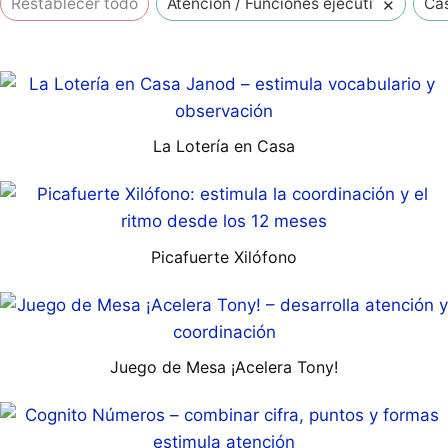
×
Restablecer todo
Atención / Funciones ejecutivas
Cas
La Lotería en Casa
Picafuerte Xilófono
Juego de Mesa ¡Acelera Tony!