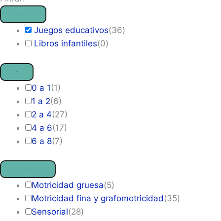
Tipo de producto
— Juegos educativos
Juegos educativos
(
36
)
Libros infantiles
(
0
)
Edad
0 a 1
(
1
)
1 a 2
(
6
)
2 a 4
(
27
)
4 a 6
(
17
)
6 a 8
(
7
)
Áreas de desarrollo principales
— Atención / Funciones ejecutivas
Motricidad gruesa
(
5
)
Motricidad fina y grafomotricidad
(
35
)
Sensorial
(
28
)