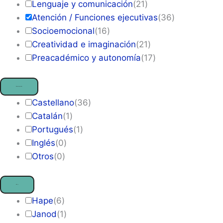
Lenguaje y comunicación
(
21
)
Atención / Funciones ejecutivas
(
36
)
Socioemocional
(
16
)
Creatividad e imaginación
(
21
)
Preacadémico y autonomía
(
17
)
Idiomas disponibles
Castellano
(
36
)
Catalán
(
1
)
Portugués
(
1
)
Inglés
(
0
)
Otros
(
0
)
Marca
Hape
(
6
)
Janod
(
1
)