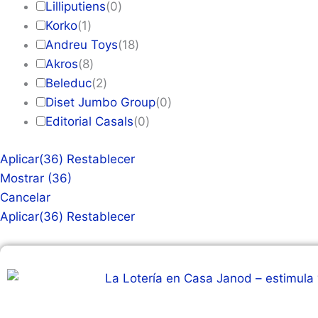
Lilliputiens
(
0
)
Korko
(
1
)
Andreu Toys
(
18
)
Akros
(
8
)
Beleduc
(
2
)
Diset Jumbo Group
(
0
)
Editorial Casals
(
0
)
Aplicar
(36)
Restablecer
Mostrar
(
36
)
Cancelar
Aplicar
(36)
Restablecer
Página
Página
Página