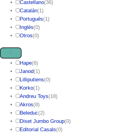
Castellano
(
36
)
Catalán
(
1
)
Portugués
(
1
)
Inglés
(
0
)
Otros
(
0
)
Marca
Hape
(
6
)
Janod
(
1
)
Lilliputiens
(
0
)
Korko
(
1
)
Andreu Toys
(
18
)
Akros
(
8
)
Beleduc
(
2
)
Diset Jumbo Group
(
0
)
Editorial Casals
(
0
)