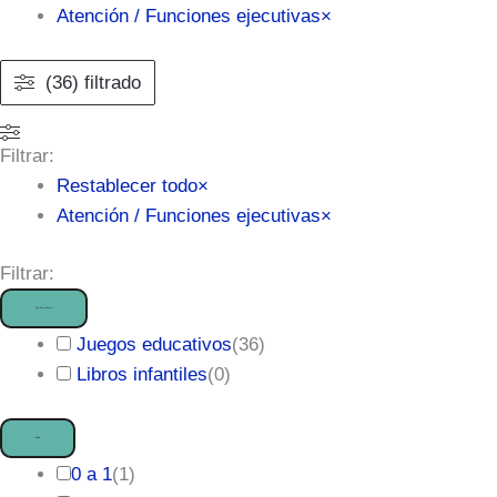
Atención / Funciones ejecutivas
×
(36) filtrado
Filtrar:
Restablecer todo
×
Atención / Funciones ejecutivas
×
Filtrar:
Tipo de producto
Juegos educativos
(
36
)
Libros infantiles
(
0
)
Edad
0 a 1
(
1
)