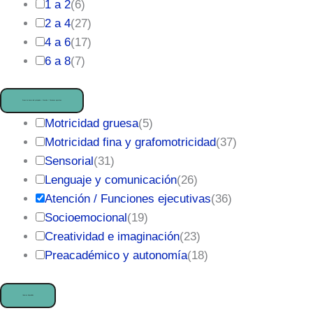
1 a 2
(
6
)
2 a 4
(
27
)
4 a 6
(
17
)
6 a 8
(
7
)
Áreas de desarrollo principales
— Atención / Funciones ejecutivas
Motricidad gruesa
(
5
)
Motricidad fina y grafomotricidad
(
37
)
Sensorial
(
31
)
Lenguaje y comunicación
(
26
)
Atención / Funciones ejecutivas
(
36
)
Socioemocional
(
19
)
Creatividad e imaginación
(
23
)
Preacadémico y autonomía
(
18
)
Idiomas disponibles