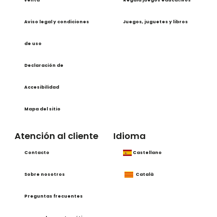
venta
Regala juegos educativos
Aviso legal y condiciones
Juegos, juguetes y libros
de uso
Declaración de
Accesibilidad
Mapa del sitio
Atención al cliente
Idioma
Contacto
Castellano
Sobre nosotros
Català
Preguntas frecuentes