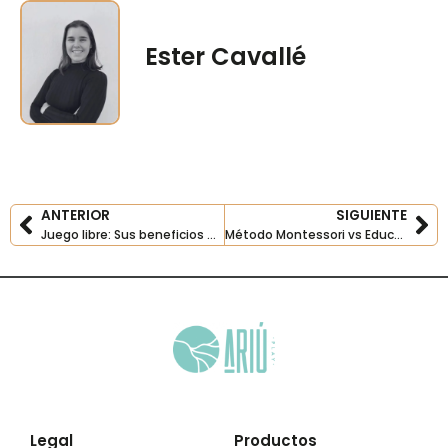
Ester Cavallé
ANTERIOR
SIGUIENTE
Prev
Ne
Juego libre: Sus beneficios en el desarrollo infantil
Método Montessori vs Educación Tradicional: ¿Cuál es mejor para los niños/as?
Legal
Productos