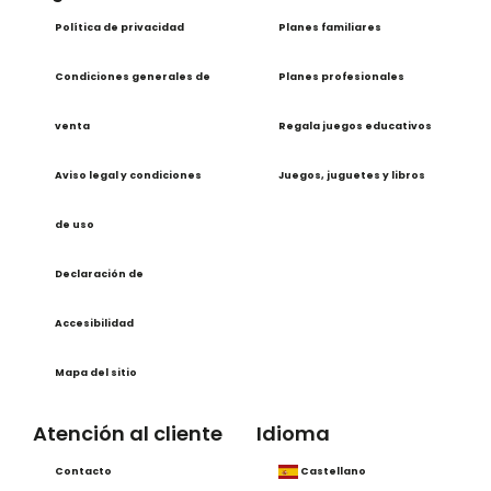
Política de privacidad
Planes familiares
Condiciones generales de
Planes profesionales
venta
Regala juegos educativos
Aviso legal y condiciones
Juegos, juguetes y libros
de uso
Declaración de
Accesibilidad
Mapa del sitio
Atención al cliente
Idioma
Contacto
Castellano