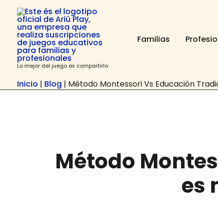
Ir
contenido
al
contenido
Familias
Profesi
Lo mejor del juego es compartirlo
Inicio
|
Blog
|
Método Montessori Vs Educación Tradici
Método Montess
es 