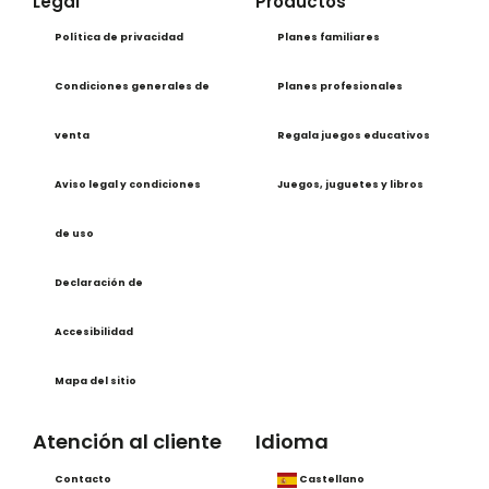
Legal
Productos
Política de privacidad
Planes familiares
Condiciones generales de
Planes profesionales
venta
Regala juegos educativos
Aviso legal y condiciones
Juegos, juguetes y libros
de uso
Declaración de
Accesibilidad
Mapa del sitio
Atención al cliente
Idioma
Contacto
Castellano