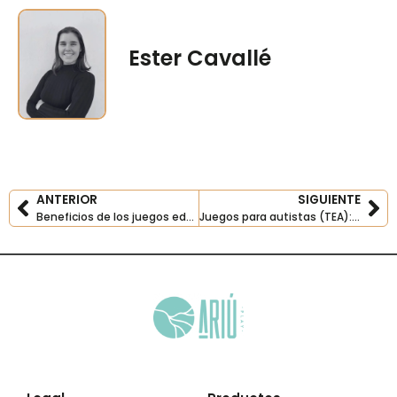
Ester Cavallé
ANTERIOR
SIGUIENTE
Prev
Ne
Beneficios de los juegos educativos en el aprendizaje infantil
Juegos para autistas (TEA): Opciones adaptadas para potenciar el desarrollo