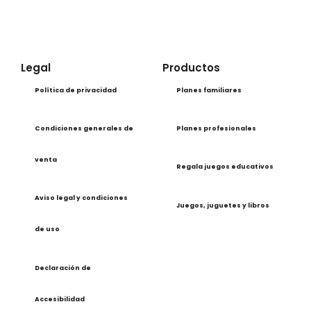
Legal
Productos
Política de privacidad
Planes familiares
Condiciones generales de
Planes profesionales
venta
Regala juegos educativos
Aviso legal y condiciones
Juegos, juguetes y libros
de uso
Declaración de
Accesibilidad