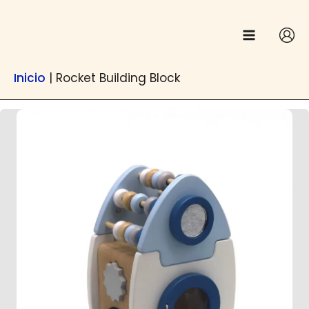
Anar
contingut
al
contingut
Inicio
|
Rocket Building Block