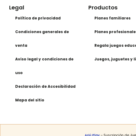
Legal
Productos
Política de privacidad
Planes familiares
Condiciones generales de
Planes profesionale
venta
Regala juegos educ
Aviso legal y condiciones de
Juegos, juguetes y l
uso
Declaración de Accesibilidad
Mapa del sitio
Ariú Play
– Suscripción de Jue