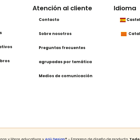
Atención al cliente
Idioma
Contacto
Caste
s
Sobre nosotros
Cata
ativos
Preguntas frecuentes
ibros
agrupadas por temática
Medios de comunicación
gos y libros educativos y
Ariú Design
® – Empresa de diseño de producto.
Todos