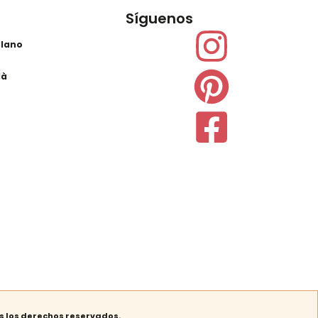
Síguenos
llano
là
 los derechos reservados.