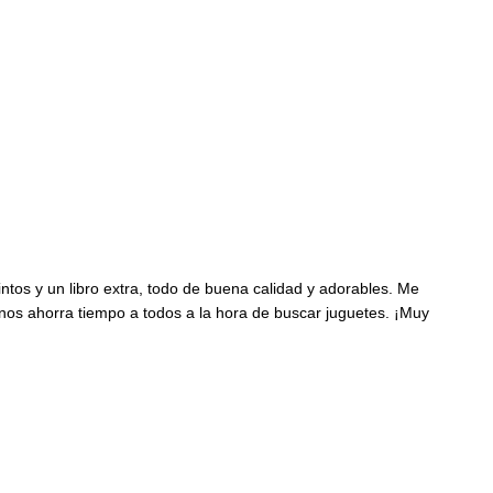
intos y un libro extra, todo de buena calidad y adorables. Me
A mis
os ahorra tiempo a todos a la hora de buscar juguetes. ¡Muy
bebé 