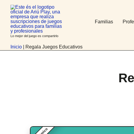
Anar
contingut
al
contingut
Familias
Profe
Lo mejor del juego es compartirlo
Inicio
|
Regala Juegos Educativos
Re