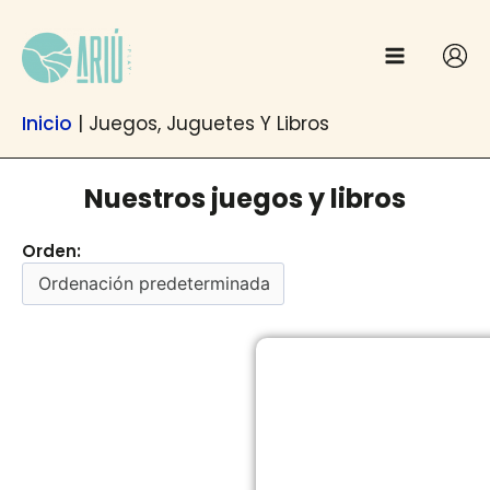
Anar
contingut
al
contingut
Inicio
|
Juegos, Juguetes Y Libros
Nuestros juegos y libros
Orden:
Pàgina
Pàgina
Pàgina
Pàgi