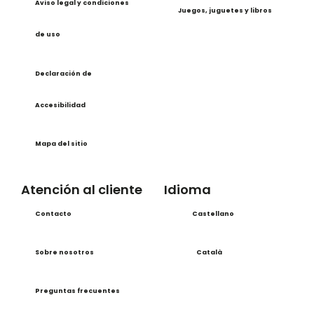
Aviso legal y condiciones
Juegos, juguetes y libros
de uso
Declaración de
Accesibilidad
Mapa del sitio
Atención al cliente
Idioma
Contacto
Castellano
Sobre nosotros
Català
Preguntas frecuentes