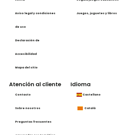
Aviso legal y condiciones
Juegos, juguetes y libros
de uso
Declaración de
Accesibilidad
Mapa del sitio
Atención al cliente
Idioma
Contacto
Castellano
Sobre nosotros
Català
Preguntas frecuentes