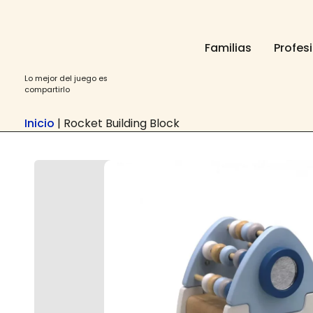
Ir
contenido
al
contenido
Familias
Profes
Lo mejor del juego es
compartirlo
Inicio
|
Rocket Building Block