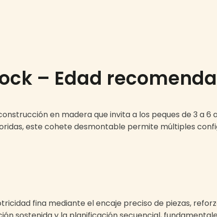
Block – Edad recomend
e construcción en madera que invita a los peques de 3 a 6 
loridas, este cohete desmontable permite múltiples confi
otricidad fina mediante el encaje preciso de piezas, refor
ón sostenida y la planificación secuencial, fundamentale