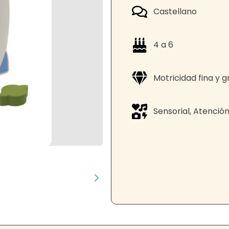
Castellano
4 a 6
Motricidad fina y 
Sensorial, Atenció