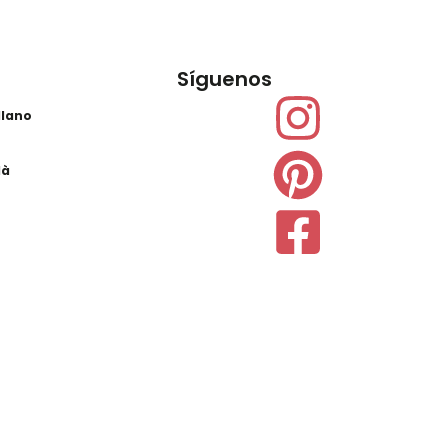
Síguenos
llano
là