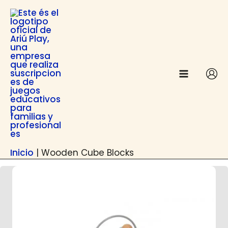
Anar
contingut
al
contingut
Inicio
|
Wooden Cube Blocks