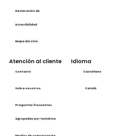
Declaración de
Accesibilidad
Mapa del sitio
Atención al cliente
Idioma
Contacto
Castellano
Sobre nosotros
Català
Preguntas frecuentes
agrupadas por temática
Medios de comunicación