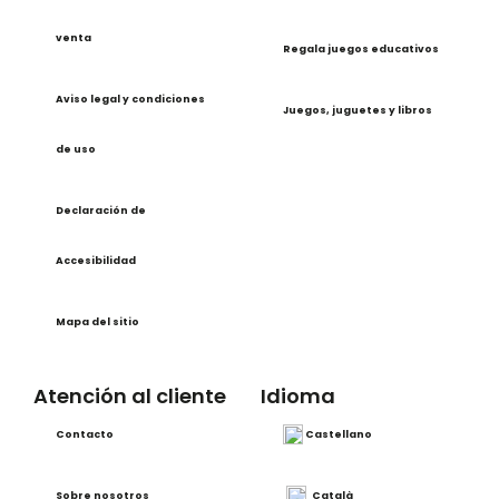
venta
Regala juegos educativos
Aviso legal y condiciones
Juegos, juguetes y libros
de uso
Declaración de
Accesibilidad
Mapa del sitio
Atención al cliente
Idioma
Contacto
Castellano
Sobre nosotros
Català