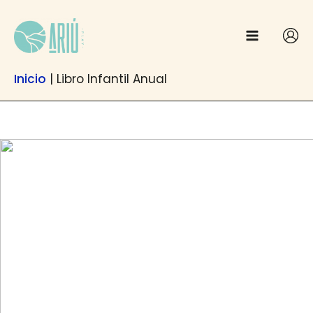
Anar
contingut
al
contingut
Inicio
|
Libro Infantil Anual