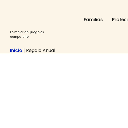
Ir
contenido
al
contenido
Familias
Profes
Lo mejor del juego es
compartirlo
Inicio
|
Regalo Anual