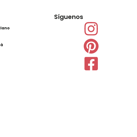
Síguenos
llano
là