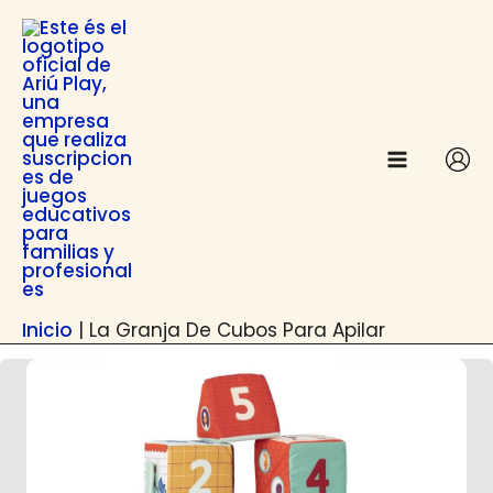
Ir
contenido
al
contenido
Inicio
|
La Granja De Cubos Para Apilar