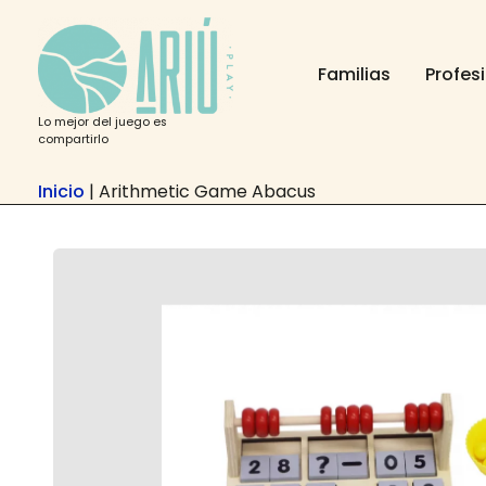
Ir
contenido
al
contenido
Familias
Profes
Lo mejor del juego es
compartirlo
Inicio
|
Arithmetic Game Abacus