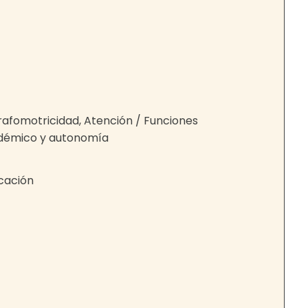
grafomotricidad, Atención / Funciones
adémico y autonomía
cación