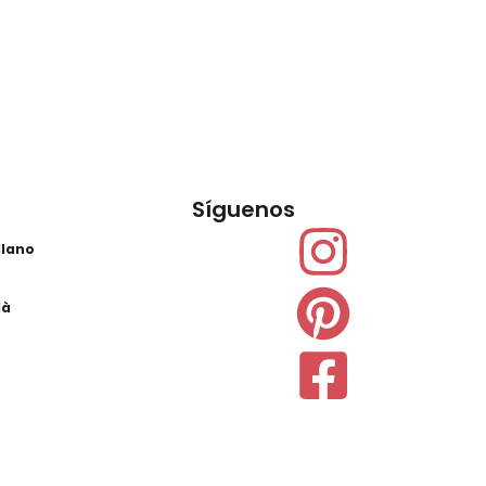
Síguenos
llano
là