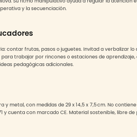
tiva. Su ritmo manipulativo ayuda a regular la atención 
perativa y la secuenciación.
ducadores
ia: contar frutas, pasos o juguetes. Invitad a verbalizar l
l para trabajar por rincones o estaciones de aprendizaje
e ideas pedagógicas adicionales.
y metal, con medidas de 29 x 14,5 x 7,5 cm. No contiene 
 y cuenta con marcado CE. Material sostenible, libre de p