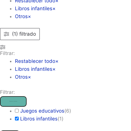
Restablecer todo
×
Libros infantiles
×
Otros
×
(1) filtrado
Filtrar:
Restablecer todo
×
Libros infantiles
×
Otros
×
Filtrar:
Tipo de producto
— Libros infantiles
Juegos educativos
(
6
)
Libros infantiles
(
1
)