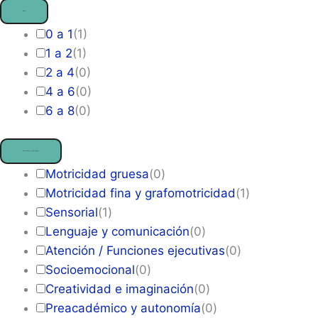
Edad
0 a 1
(
1
)
1 a 2
(
1
)
2 a 4
(
0
)
4 a 6
(
0
)
6 a 8
(
0
)
Áreas de desarrollo principales
Motricidad gruesa
(
0
)
Motricidad fina y grafomotricidad
(
1
)
Sensorial
(
1
)
Lenguaje y comunicación
(
0
)
Atención / Funciones ejecutivas
(
0
)
Socioemocional
(
0
)
Creatividad e imaginación
(
0
)
Preacadémico y autonomía
(
0
)