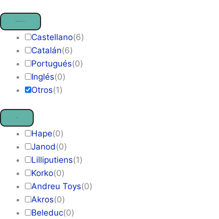
Idiomas disponibles
— Otros
Castellano
(
6
)
Catalán
(
6
)
Portugués
(
0
)
Inglés
(
0
)
Otros
(
1
)
Marca
Hape
(
0
)
Janod
(
0
)
Lilliputiens
(
1
)
Korko
(
0
)
Andreu Toys
(
0
)
Akros
(
0
)
Beleduc
(
0
)