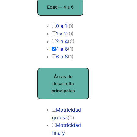
Edad
— 4 a 6
0 a 1
(
0
)
1 a 2
(
0
)
2 a 4
(
0
)
4 a 6
(
1
)
6 a 8
(
1
)
Áreas de
desarrollo
principales
Motricidad
gruesa
(
0
)
Motricidad
fina y