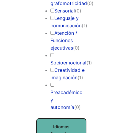
grafomotricidad
(
0
)
Sensorial
(
0
)
Lenguaje y
comunicación
(
1
)
Atención /
Funciones
ejecutivas
(
0
)
Socioemocional
(
1
)
Creatividad e
imaginación
(
1
)
Preacadémico
y
autonomía
(
0
)
Idiomas