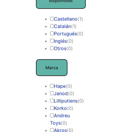
disponibles
Castellano
(
1
)
Catalán
(
1
)
Portugués
(
0
)
Inglés
(
0
)
Otros
(
0
)
Marca
Hape
(
0
)
Janod
(
0
)
Lilliputiens
(
0
)
Korko
(
0
)
Andreu
Toys
(
0
)
Akros
(
0
)