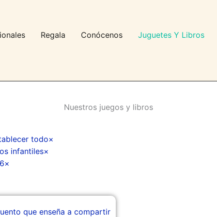
ionales
Regala
Conócenos
Juguetes Y Libros
Nuestros juegos y libros
tablecer todo
×
os infantiles
×
 6
×