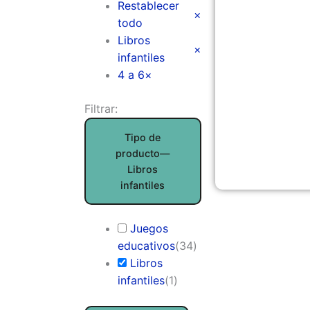
Restablecer
×
todo
Libros
×
infantiles
4 a 6
×
Filtrar:
Tipo de
producto
—
Libros
infantiles
Juegos
educativos
(
34
)
Libros
infantiles
(
1
)